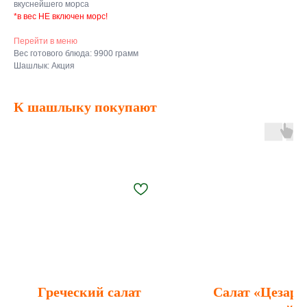
вкуснейшего морса
*в вес НЕ включен морс!
Перейти в меню
Вес готового блюда: 9900 грамм
Шашлык: Акция
К шашлыку покупают
Греческий салат
Салат «Цезарь