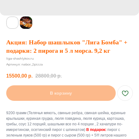
Акция: Набор шашлыков "Лига Бомба" +
подарки: 2 пирога и 5 л морса. 9,2 кг
liga-shashlykov.ru
Артикул:
nabor_2pizza
15500,00
р.
28800,00
р.
В корзину
9200 грамм (Телячья мякоть, свиные ребра, свиная шейка, куриные
крылышки, куриная грудка, люля говядина, люля курица, картошка,
грибы, соус 12 порций, шашлыки все по 4 порции , 2 хачапури по-
имеретински, осетинский пирог с шпинатом)
В подарок:
пирог с
зеленым луков (500 гр) и пирог с сыром (500 гр) + 5!!! литров нашего