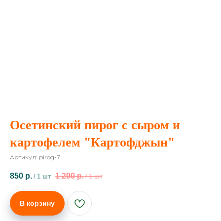
Осетинский пирог с сыром и
картофелем "Картофджын"
Артикул:
pirog-7
850
р.
1 200
р.
/
1 шт
/
1 шт
В корзину