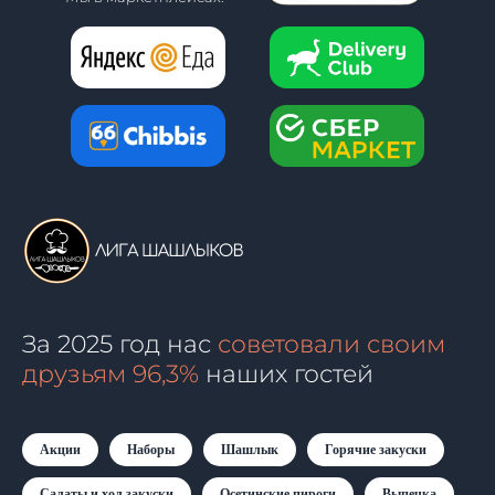
За 2025 год нас
советовали своим
друзьям 96,3%
наших гостей
Акции
Наборы
Шашлык
Горячие закуски
Салаты и хол.закуски
Осетинские пироги
Выпечка