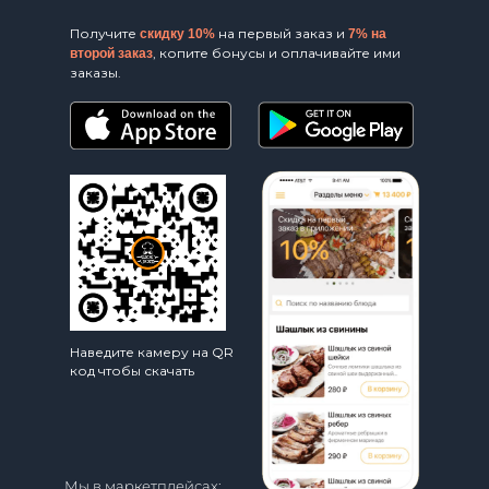
Получите
на первый заказ и
скидку 10%
7% на
, копите бонусы и оплачивайте ими
второй заказ
заказы.
Наведите камеру на QR
код чтобы скачать
Мы в маркетплейсах: